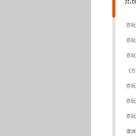
亦玩
在Du
亦玩
的C
亦玩
Ti
《方
洲悉尼
亦玩
车，
亦玩
视台
亦玩
乐行
澳洲悉