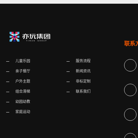
联系
儿童乐园
服务流程
亲子餐厅
新闻资讯
户外主题
非标定制
组合滑梯
联系我们
幼园幼教
家庭运动