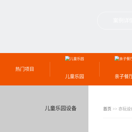
案例详
热门项目
儿童乐园
亲子餐
儿童乐园设备
首页
>> 亦玩设