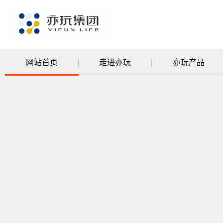
拨打电话
网站首页
走进亦玩
亦玩产品