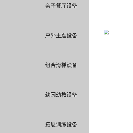
亲子餐厅设备
户外主题设备
组合滑梯设备
幼圆幼教设备
拓展训练设备